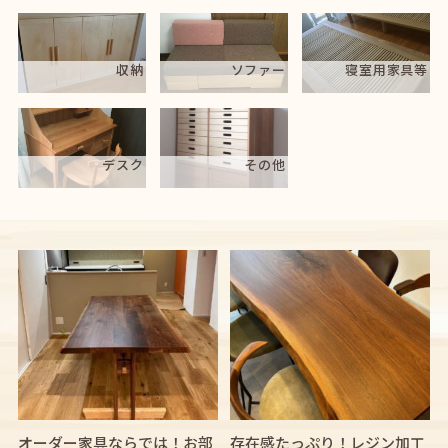
収納
ソファー
寝室用家具等
デスク
その他
オーダー家具ならでは！お部
存在感たっぷり！レジン加工