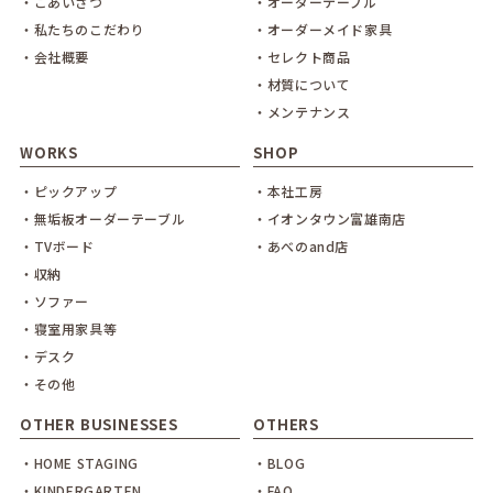
・ごあいさつ
・オーダーテーブル
・私たちのこだわり
・オーダーメイド家具
・会社概要
・セレクト商品
・材質について
・メンテナンス
WORKS
SHOP
・ピックアップ
・本社工房
・無垢板オーダーテーブル
・イオンタウン富雄南店
・TVボード
・あべのand店
・収納
・ソファー
・寝室用家具等
・デスク
・その他
OTHER BUSINESSES
OTHERS
・HOME STAGING
・BLOG
・KINDERGARTEN
・FAQ